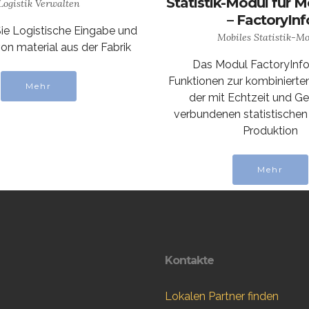
Statistik-Modul für M
Logistik Verwalten
– FactoryInf
ie Logistische Eingabe und
Mobiles Statistik-M
n material aus der Fabrik
Das Modul FactoryInfo
Funktionen zur kombinierte
Mehr
der mit Echtzeit und G
verbundenen statistischen
Produktion
Mehr
Kontakte
Lokalen Partner finden