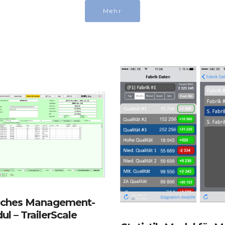
Mehr
isches Management-
l – TrailerScale