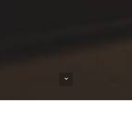
 Effizienz
ssystem für die Produktionssteuerung, das sowohl in kl