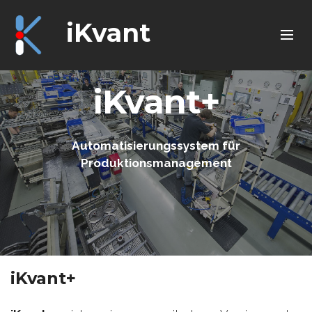
iKvant
iKvant+
Automatisierungssystem für
Produktionsmanagement
iKvant+