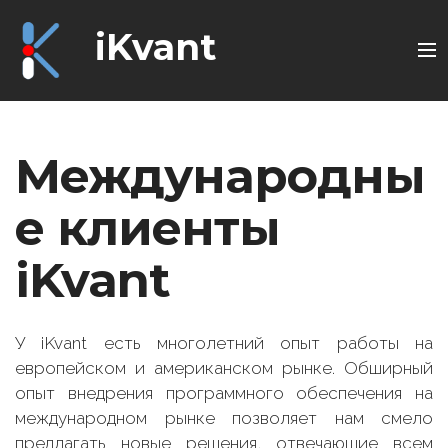
Мы можем сделать это
iKvant
для вас
Международны
е клиенты
iKvant
У iKvant есть многолетний опыт работы на
европейском и американском рынке. Обширный
опыт внедрения программного обеспечения на
международном рынке позволяет нам смело
предлагать новые решения, отвечающие всем