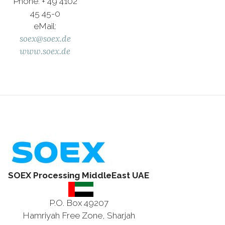
Phone: + 49 4102
45 45-0
eMail:
soex@soex.de
www.soex.de
SOEX Processing MiddleEast UAE
P.O. Box 49207
Hamriyah Free Zone, Sharjah