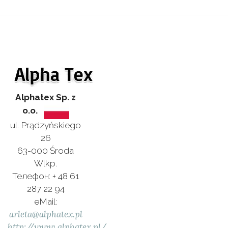
Alphatex Sp. z
o.o.
ul. Prądzyńskiego
26
63-000 Środa
Wlkp.
Телефон: + 48 61
287 22 94
eMail:
arleta@alphatex.pl
http://www.alphatex.pl/